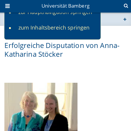
Universität Bamberg
zur Hauptnavigation springen
Sie befinden sich hier:
zum Inhaltsbereich springen
www.uni-bamberg.de
01.07.2024
Erfolgreiche Disputation von Anna-
univis.uni-bamberg.de
Katharina Stöcker
fis.uni-bamberg.de