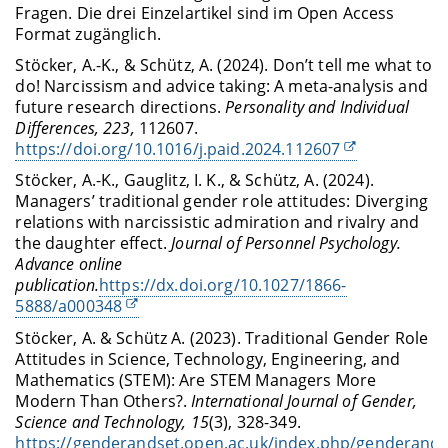
Fragen. Die drei Einzelartikel sind im Open Access
Format zugänglich.
Stöcker, A.-K., & Schütz, A. (2024). Don’t tell me what to
do! Narcissism and advice taking: A meta-analysis and
future research directions.
Personality and Individual
Differences, 223,
112607.
https://doi.org/10.1016/j.paid.2024.112607
Stöcker, A.-K., Gauglitz, I. K., & Schütz, A. (2024).
Managers’ traditional gender role attitudes: Diverging
relations with narcissistic admiration and rivalry and
the daughter effect.
Journal of Personnel Psychology.
Advance online
publication.
https://dx.doi.org/10.1027/1866-
5888/a000348
Stöcker, A. & Schütz A. (2023). Traditional Gender Role
Attitudes in Science, Technology, Engineering, and
Mathematics (STEM): Are STEM Managers More
Modern Than Others?.
International Journal of Gender,
Science and Technology, 15
(3), 328-349.
https://genderandset.open.ac.uk/index.php/genderandse