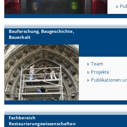
Pub
Bauforschung, Baugeschichte,
Bauerhalt
Team
Projekte
Publikationen u
Fachbereich
Restaurierungswissenschaften