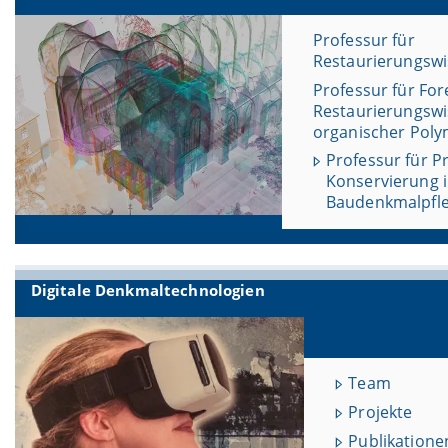
Professur für
Restaurierungswi
Professur für For
Restaurierungswi
organischer Pol
Professur für P
Konservierung i
Baudenkmalpfl
Digitale Denkmaltechnologien
Team
Projekte
Publikatione