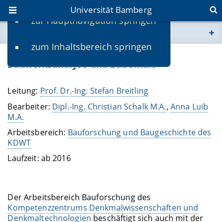
Universität Bamberg
zur Hauptnavigation springen
Sie befinden sich hier:
zum Inhaltsbereich springen
www.uni-bamberg.de
Ingenieurwissenschaftliche
Bauwerksanalyse und Bauerhalt
univis.uni-bamberg.de
Leitung:
Prof. Dr.-Ing. Stefan Breitling
fis.uni-bamberg.de
Bearbeiter:
Dipl.-Ing. Christian Schalk M.A.
,
Anna Luib
M.A.
Arbeitsbereich:
Bauforschung und Baugeschichte des
KDWT
Laufzeit: ab 2016
Der Arbeitsbereich Bauforschung des
Kompetenzzentrums Denkmalwissenschaften und
Denkmaltechnologien
beschäftigt sich auch mit der