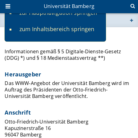
Universität Bamberg
zur Hauptnavigation springen
Sie befinden sich hier:
zum Inhaltsbereich springen
www.uni-bamberg.de
Impressum
univis.uni-bamberg.de
Informationen gemäß § 5 Digitale-Dienste-Gesetz
(DDG) *) und § 18 Medienstaatsvertrag **)
fis.uni-bamberg.de
Herausgeber
Das WWW-Angebot der Universität Bamberg wird im
Auftrag des Präsidenten der Otto-Friedrich-
Universität Bamberg veröffentlicht.
Anschrift
Otto-Friedrich-Universität Bamberg
Kapuzinerstraße 16
96047 Bamberg