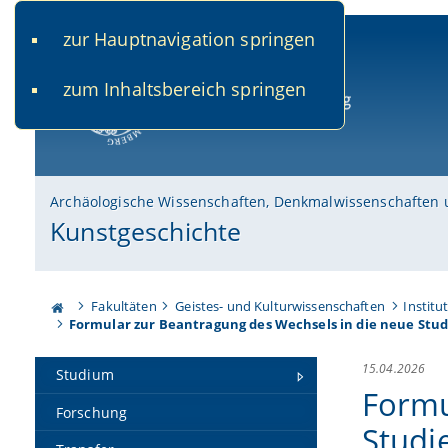
zur Hauptnavigation springen
www.uni-bamberg.de
univis.uni-bamberg.de
fis.u
zum Inhaltsbereich springen
Universität Bamberg
Archäologische Wissenschaften, Denkmalwissenschaften 
Kunstgeschichte
Fakultäten
Geistes- und Kulturwissenschaften
Institu
Formular zur Beantragung des Wechsels in die neue Stu
15.04.2026
Studium
Formu
Forschung
Studi