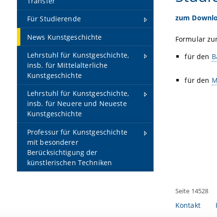
Transfer
zum Downl
Für Studierende
News Kunstgeschichte
Formular zu
Lehrstuhl für Kunstgeschichte,
für den
B
insb. für Mittelalterliche
Kunstgeschichte
für den
M
Lehrstuhl für Kunstgeschichte,
insb. für Neuere und Neueste
Kunstgeschichte
Professur für Kunstgeschichte
mit besonderer
Berücksichtigung der
künstlerischen Techniken
Seite 14528
Kontakt