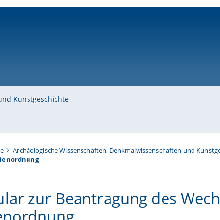
ni-bamberg.de
und Kunstgeschichte
te
Archäologische Wissenschaften, Denkmalwissenschaften und Kunstge
dienordnung
lar zur Beantragung des Wechs
enordnung