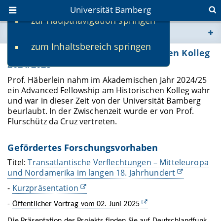
Universität Bamberg
zur Hauptnavigation springen
Sie befinden sich hier:
zum Inhaltsbereich springen
www.uni-bamberg.de
Advanced Fellowship am Historischen Kolleg
2024/2025
univis.uni-bamberg.de
Prof. Häberlein nahm im Akademischen Jahr 2024/25
ein Advanced Fellowship am Historischen Kolleg wahr
und war in dieser Zeit von der Universität Bamberg
fis.uni-bamberg.de
beurlaubt. In der Zwischenzeit wurde er von Prof.
Flurschütz da Cruz vertreten.
Gefördertes Forschungsvorhaben
Titel:
Transatlantische Verflechtungen – Mitteleuropa
und Nordamerika im langen 18. Jahrhundert
-
Kurzpräsentation
-
Öffentlicher Vortrag vom 02. Juni 2025
Die Präsentation des Projekts finden Sie auf
Deutschlandfunk