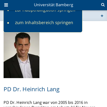
Universität Bamberg
zur Hauptnavigation springen
Sie befinden sich hier:
zum Inhaltsbereich springen
www.uni-bamberg.de
univis.uni-bamberg.de
fis.uni-bamberg.de
PD Dr. Heinrich Lang
PD Dr. Heinrich Lang war von 2005 bis 2016 in