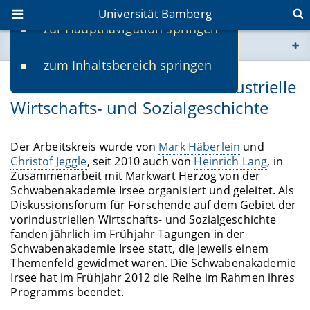
Universität Bamberg
zur Hauptnavigation springen
Sie befinden sich hier:
zum Inhaltsbereich springen
www.uni-bamberg.de
Irseer Arbeitskreis für vorindustrielle
Wirtschafts- und Sozialgeschichte
univis.uni-bamberg.de
fis.uni-bamberg.de
Der Arbeitskreis wurde von
Mark Häberlein
und
Christof Jeggle
, seit 2010 auch von
Heinrich Lang
, in
Zusammenarbeit mit Markwart Herzog von der
Schwabenakademie Irsee organisiert und geleitet. Als
Diskussionsforum für Forschende auf dem Gebiet der
vorindustriellen Wirtschafts- und Sozialgeschichte
fanden jährlich im Frühjahr Tagungen in der
Schwabenakademie Irsee statt, die jeweils einem
Themenfeld gewidmet waren. Die Schwabenakademie
Irsee hat im Frühjahr 2012 die Reihe im Rahmen ihres
Programms beendet.