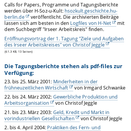
Calls for Papers, Programme und Tagungsberichte
werden über H-Soz-u-Kult:
hsozkult.geschichte.hu-
berlin.de
veröffentlicht. Die archivierten Beiträge
lassen sich am besten in den
Logfiles von H-Net
mit
dem Suchbegriff "Irseer Arbeitskreis" finden.
Eröffnungsvortrag der 1. Tagung "Ziele und Aufgaben
des Irseer Arbeitskreises" von Christof Jeggle
(61.3 KB, 13 Seiten)
Die Tagungsberichte stehen als pdf-files zur
Verfügung:
23. bis 25. März 2001:
Minderheiten in der
frühneuzeitlichen Wirtschaft
von Irmgard Schwanke
22. bis 24. März 2002:
Gewerbliche Produktion und
Arbeitsorganisation
von Christof Jeggle
21. bis 23. März 2003:
Geld, Kredit und Markt in
vorindustriellen Gesellschaften
von Christof Jeggle
2. bis 4. April 2004:
Praktiken des Fern- und