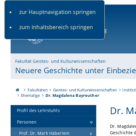
zur Hauptnavigation springen
www.uni-bamberg.de
univis.uni-bamberg.de
fis.u
zum Inhaltsbereich springen
Universität Bamberg
Fakultät Geistes- und Kulturwissenschaften
Neuere Geschichte unter Einbezi
Fakultäten
Geistes- und Kulturwissenschaften
Institu
Ehemalige
Dr. Magdalena Bayreuther
Dr. M
Profil des Lehrstuhls
Personen
Dr. Magdalen
Geschichte d
Prof. Dr. Mark Häberlein