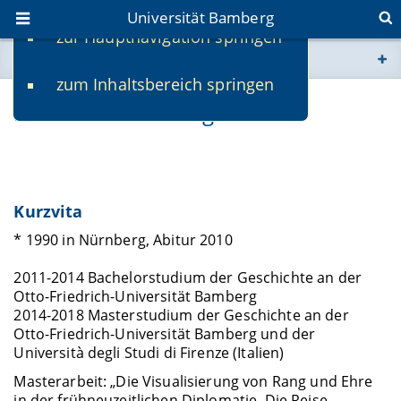
Universität Bamberg
zur Hauptnavigation springen
Sie befinden sich hier:
zum Inhaltsbereich springen
www.uni-bamberg.de
Dr. Matthias Baumgartl
univis.uni-bamberg.de
fis.uni-bamberg.de
Kurzvita
* 1990 in Nürnberg, Abitur 2010
2011-2014 Bachelorstudium der Geschichte an der
Otto-Friedrich-Universität Bamberg
2014-2018 Masterstudium der Geschichte an der
Otto-Friedrich-Universität Bamberg und der
Università degli Studi di Firenze (Italien)
Masterarbeit: „Die Visualisierung von Rang und Ehre
in der frühneuzeitlichen Diplomatie. Die Reise