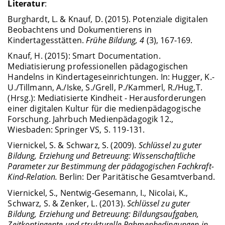
Literatur
:
Burghardt, L. & Knauf, D. (2015). Potenziale digitalen
Beobachtens und Dokumentierens in
Kindertagesstätten.
Frühe Bildung, 4
(3), 167-169.
Knauf, H. (2015): Smart Documentation.
Mediatisierung professionellen pädagogischen
Handelns in Kindertageseinrichtungen. In: Hugger, K.-
U./Tillmann, A./Iske, S./Grell, P./Kammerl, R./Hug,T.
(Hrsg.): Mediatisierte Kindheit - Herausforderungen
einer digitalen Kultur für die medienpädagogische
Forschung. Jahrbuch Medienpädagogik 12.,
Wiesbaden: Springer VS, S. 119-131.
Viernickel, S. & Schwarz, S. (2009).
Schlüssel zu guter
Bildung, Erziehung und Betreuung: Wissenschaftliche
Parameter zur Bestimmung der pädagogischen Fachkraft-
Kind-Relation.
Berlin: Der Paritätische Gesamtverband.
Viernickel, S., Nentwig-Gesemann, I., Nicolai, K.,
Schwarz, S. & Zenker, L. (2013).
Schlüssel zu guter
Bildung, Erziehung und Betreuung: Bildungsaufgaben,
Zeitkontingente und strukturelle Rahmenbedingungen in