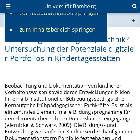
Universität Bamberg
zur Hauptnavigation springen
Sie befinden sich hier:
zum Inhaltsbereich springen
www.uni-bamberg.de
Vorsprung durch (digitale) Technik?
Untersuchung der Potenziale digitale
univis.uni-bamberg.de
r Portfolios in Kindertagesstätten
fis.uni-bamberg.de
Beobachtung und Dokumentation von kindlichen
Verhaltensweisen sowie deren Entwicklungen bilden
innerhalb institutioneller Betreuungssettings eine
Kernaufgabe frühpädagogischer Fachkräfte. Es ist als
ein zentrales Element in alle Bildungsprogramme für
den Elementarbereich der Bundesländer eingegangen
(Viernickel & Schwarz, 2009). Die Bildungs- und
Entwicklungsverläufe der Kinder werden häufig in der
Dokumentationsform Portfolio festgehalten und