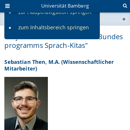
Universität Bamberg
zur Hauptnavigation springen
Sie befinden sich hier:
zum Inhaltsbereich springen
www.uni-bamberg.de
Projektteam "Evaluation des Bundes
programms Sprach-Kitas"
univis.uni-bamberg.de
fis.uni-bamberg.de
Sebastian Then, M.A. (Wissenschaftlicher
Mitarbeiter)