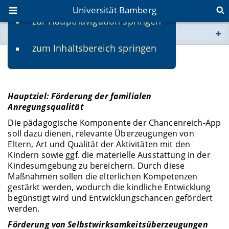
Universität Bamberg
zur Hauptnavigation springen
Sie befinden sich hier:
zum Inhaltsbereich springen
www.uni-bamberg.de
Projektziele von DIGIFam
univis.uni-bamberg.de
Hauptziel: Förderung der familialen
Anregungsqualität
fis.uni-bamberg.de
Die pädagogische Komponente der Chancenreich-App
soll dazu dienen, relevante Überzeugungen von
Eltern, Art und Qualität der Aktivitäten mit den
Kindern sowie ggf. die materielle Ausstattung in der
Kindesumgebung zu bereichern. Durch diese
Maßnahmen sollen die elterlichen Kompetenzen
gestärkt werden, wodurch die kindliche Entwicklung
begünstigt wird und Entwicklungschancen gefördert
werden.
Förderung von Selbstwirksamkeitsüberzeugungen