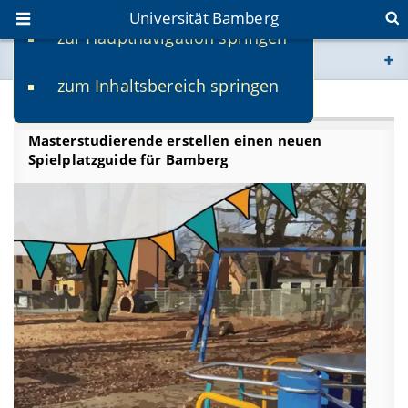
Universität Bamberg
zur Hauptnavigation springen
Sie befinden sich hier:
zum Inhaltsbereich springen
www.uni-bamberg.de
Studentische Projekte:
Masterstudierende erstellen einen neuen
univis.uni-bamberg.de
Spielplatzguide für Bamberg
fis.uni-bamberg.de