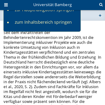
Universität Bamberg
zur Hauptnavigation springen
Sie befinden sich hier:
zum Inhaltsbereich springen
www.uni-bamberg.de
Evaluation der „Kitas S-Plus“
Seit dem Inkrafttreten der
univis.uni-bamberg.de
Behindertenrechtskonvention im Jahr 2009, ist die
Implementierung inklusiver Projekte wie auch die
konkrete Umsetzung von Inklusion auch in
fis.uni-bamberg.de
Kindertagesstätten verpflichtend und ein zentrales
Thema in der frühkindlichen Bildung und Erziehung In
Deutschland herrscht diesbezüglich eine deutliche
Heterogenität in den Einrichtungen vor, vor allem da
einerseits inklusive Kindertagesstätten keineswegs die
Regel darstellen sowie andererseits die Weiterbildung
in der Praxis nicht flächendeckend verläuft (vgl. Albers
et al., 2020, S. 2). Zudem sind Fachkräfte für Inklusion
im Regelfall nicht fest angestellt, wodurch sie für die
Kitas und deren Kinder mit Förderbedarf weniger
verfügbar sowie präsent sein können. Für die