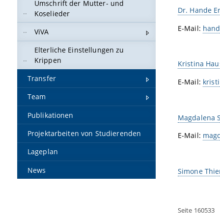
Umschrift der Mutter- und
Dr. Hande E
Koselieder
E-Mail:
hand
ViVA
Elterliche Einstellungen zu
Krippen
Kristina Hau
Transfer
E-Mail:
kris
Team
Publikationen
Magdalena St
Projektarbeiten von Studierenden
E-Mail:
magd
Lageplan
News
Simone Thier
Seite 160533