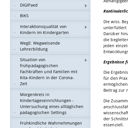
Abhängigkei
DIGIPaed
Kontinuierl
BiKS
Die wiss. Be
Interaktionsqualität von
unterfütter
Kindern im Kindergarten
Darüber hina
die begleit
WegE: Wegweisende
jeden einzel
Lehrerbildung
Entwicklungs
Situation von
Ergebnisse f
frühpädagogischen
Fachkräften und Familien mit
Die Ergebni
Kita-Kindern in der Corona-
für den Prax
Zeit
ermöglichen
Beitrag zur 
Morgenkreis in
Kindertageseinrichtungen -
Die Zusamme
Untersuchung eines alltäglichen
anschlussfä
pädagogischen Settings
wissenschaft
der Schnitts
Frühkindliche Wahrnehmungen
essenziell.