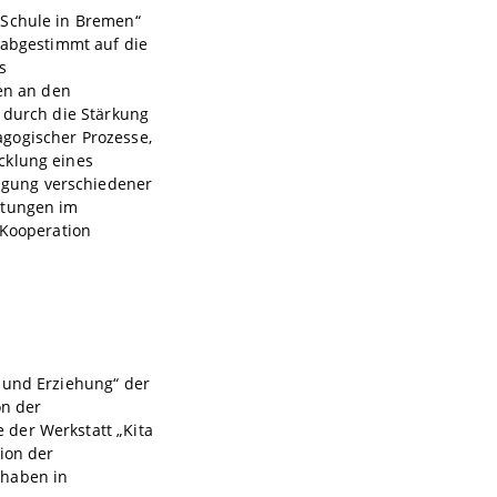
 Schule in Bremen“
 abgestimmt auf die
s
ren an den
s durch die Stärkung
gogischer Prozesse,
cklung eines
igung verschiedener
htungen im
 Kooperation
 und Erziehung“ der
on der
 der Werkstatt „Kita
ion der
rhaben in