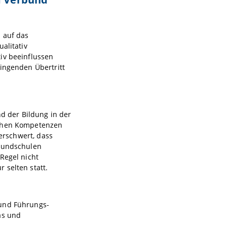
 auf das
alitativ
iv beeinflussen
lingenden Übertritt
nd der Bildung in der
ichen Kompetenzen
 erschwert, dass
Grundschulen
Regel nicht
 selten statt.
 und Führungs-
as und