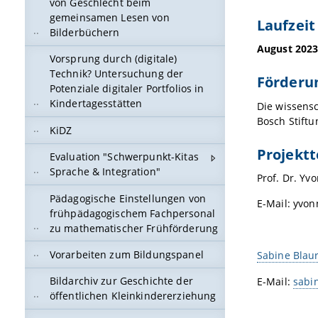
von Geschlecht beim
gemeinsamen Lesen von
Laufzeit
Bilderbüchern
August 2023
Vorsprung durch (digitale)
Technik? Untersuchung der
Förderu
Potenziale digitaler Portfolios in
Kindertagesstätten
Die wissensc
Bosch Stiftu
KiDZ
Projekt
Evaluation "Schwerpunkt-Kitas
Sprache & Integration"
Prof. Dr. Yv
Pädagogische Einstellungen von
E-Mail: yvo
frühpädagogischem Fachpersonal
zu mathematischer Frühförderung
Vorarbeiten zum Bildungspanel
Sabine Blaur
Bildarchiv zur Geschichte der
E-Mail:
sabi
öffentlichen Kleinkindererziehung