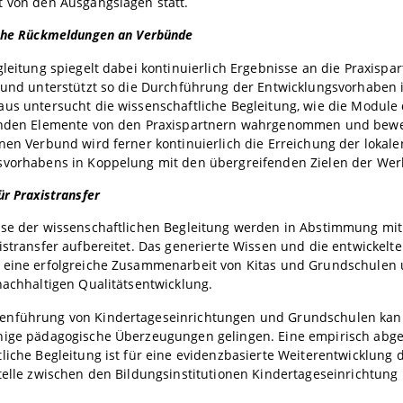
t von den Ausgangslagen statt.
iche Rückmeldungen an Verbünde
gleitung spiegelt dabei kontinuierlich Ergebnisse an die Praxispa
t und unterstützt so die Durchführung der Entwicklungsvorhaben
us untersucht die wissenschaftliche Begleitung, wie die Module
enden Elemente von den Praxispartnern wahrgenommen und bewe
nen Verbund wird ferner kontinuierlich die Erreichung der lokale
vorhabens in Koppelung mit den übergreifenden Zielen der Werks
ür Praxistransfer
sse der wissenschaftlichen Begleitung werden in Abstimmung mit
istransfer aufbereitet. Das generierte Wissen und die entwickelte
 eine erfolgreiche Zusammenarbeit von Kitas und Grundschulen u
nachhaltigen Qualitätsentwicklung.
nführung von Kindertageseinrichtungen und Grundschulen kan
hige pädagogische Überzeugungen gelingen. Eine empirisch abge
liche Begleitung ist für eine evidenzbasierte Weiterentwicklung 
telle zwischen den Bildungsinstitutionen Kindertageseinrichtun