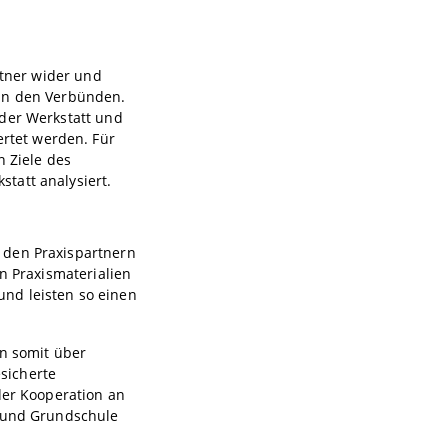
rtner wider und
 in den Verbünden.
 der Werkstatt und
rtet werden. Für
n Ziele des
tatt analysiert.
 den Praxispartnern
n Praxismaterialien
nd leisten so einen
n somit über
sicherte
der Kooperation an
g und Grundschule