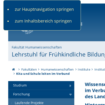
zur Hauptnavigation springen
www.uni-bamberg.de
univis.uni-bamberg.de
fis.u
zum Inhaltsbereich springen
Universität Bamberg
Fakultät Humanwissenschaften
Lehrstuhl für Frühkindliche Bildu
Fakultäten
Humanwissenschaften
Institute
Institu
Kita und Schule leiten im Verbund
Wissensc
Studium
im Verbu
Forschung
des Land
Laufende Projekte
Hintergr