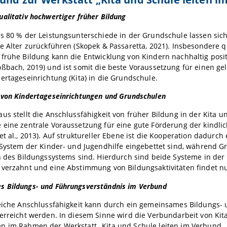
alitativ hochwertiger früher Bildung
s 80 % der Leistungsunterschiede in der Grundschule lassen sich
e Alter zurückführen (Skopek & Passaretta, 2021). Insbesondere qu
frühe Bildung kann die Entwicklung von Kindern nachhaltig posit
ßbach, 2019) und ist somit die beste Voraussetzung für einen ge
ertageseinrichtung (Kita) in die Grundschule.
 von Kindertageseinrichtungen und Grundschulen
us stellt die Anschlussfähigkeit von früher Bildung in der Kita u
 eine zentrale Voraussetzung für eine gute Förderung der kindl
et al., 2013). Auf struktureller Ebene ist die Kooperation dadurch
 System der Kinder- und Jugendhilfe eingebettet sind, während 
n des Bildungssystems sind. Hierdurch sind beide Systeme in der 
verzahnt und eine Abstimmung von Bildungsaktivitäten findet nur
 Bildungs- und Führungsverständnis im Verbund
reiche Anschlussfähigkeit kann durch ein gemeinsames Bildungs-
erreicht werden. In diesem Sinne wird die Verbundarbeit von Kit
n im Rahmen der Werkstatt „Kita und Schule leiten im Verbund