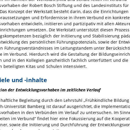
svorhaben der Robert Bosch Stiftung und des Landesinstituts für
 Das Konzept der Werkstatt besteht darin, dass die Einrichtungen
oraussetzungen und Erfordernisse in ihrem Verbund ein konkrete
vorhaben entwickeln, initiieren und partizipativ mit allen Akteu
Einrichtungen umsetzen. Die Werkstatt unterstützt diesen Prozes
gskompetenzen bezüglich der Initiierung und Stabilisierung päda
ntwicklung des persönlichen Führungspotenzials, sowie der Entwi
 Führungsverständnisses im Leitungstandem unter Berücksicht
le im Verbund. Hierdurch wird die Gestaltung der Bildungseinric
 und in den Kollegien ganzheitlich fachlich unterfüttert und die
 beteiligten Kitas und Schulen intensiviert.
iele und -inhalte
on der Entwicklungsvorhaben im zeitlichen Verlauf
haftliche Begleitung durch den Lehrstuhl „Frühkindliche Bildung
ch-Universität Bamberg ist darauf ausgerichtet, die Implementati
svorhaben in den Verbünden im Verlauf zu untersuchen. Im Sinne
eiten im Verbund“ findet hier eine Fokussierung auf die Kooperat
ner, sowie die Initiierung und Durchführung der Entwicklungsvo