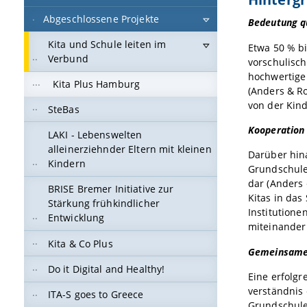
Abgeschlossene Projekte
Bedeutung qu
Kita und Schule leiten im
Etwa 50 % bi
Verbund
vorschulisch
hochwertige 
Kita Plus Hamburg
(Anders & Ro
von der Kind
SteBas
Kooperation
LAKI - Lebenswelten
alleinerziehnder Eltern mit kleinen
Darüber hina
Kindern
Grundschule
dar (Anders 
BRISE Bremer Initiative zur
Kitas in das
Stärkung frühkindlicher
Institutione
Entwicklung
miteinander 
Kita & Co Plus
Gemeinsames
Do it Digital and Healthy!
Eine erfolg
verständnis 
ITA-S goes to Greece
Grundschule