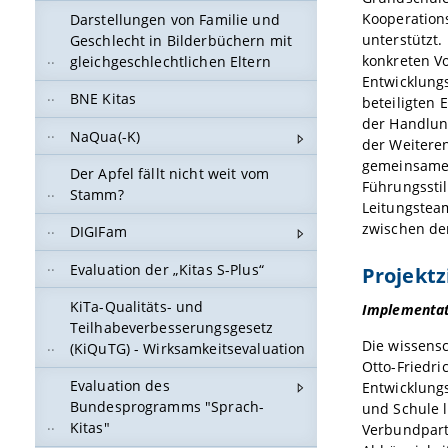
Kooperation
Darstellungen von Familie und
unterstützt.
Geschlecht in Bilderbüchern mit
konkreten V
gleichgeschlechtlichen Eltern
Entwicklungs
BNE Kitas
beteiligten 
der Handlun
NaQua(-K)
der Weitere
gemeinsamen
Der Apfel fällt nicht weit vom
Führungssti
Stamm?
Leitungsteam
zwischen den
DIGIFam
Evaluation der „Kitas S-Plus“
Projektz
KiTa-Qualitäts- und
Implementati
Teilhabeverbesserungsgesetz
Die wissensc
(KiQuTG) - Wirksamkeitsevaluation
Otto-Friedri
Evaluation des
Entwicklung
Bundesprogramms "Sprach-
und Schule l
Kitas"
Verbundpart