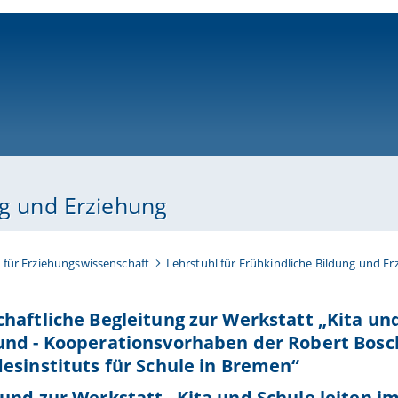
ni-bamberg.de
ng und Erziehung
t für Erziehungswissenschaft
Lehrstuhl für Frühkindliche Bildung und E
haftliche Begleitung zur Werkstatt „Kita und
nd - Kooperationsvorhaben der Robert Bosc
esinstituts für Schule in Bremen“
und zur Werkstatt „Kita und Schule leiten i