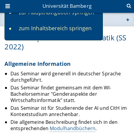
Universität Bamberg
zur Hauptnavigation springen
Sie befinden sich hier:
zum Inhaltsbereich springen
www.uni-bamberg.de
Genderaspekte in der Informatik (SS
2022)
univis.uni-bamberg.de
fis.uni-bamberg.de
Allgemeine Information
Das Seminar wird generell in deutscher Sprache
durchgeführt.
Das Seminar findet gemeinsam mit dem WI-
Bachelorseminar "Genderaspekte der
Wirtschaftsinformatik" statt.
Das Seminar ist für Studierende der AI und CitH im
Kontextstudium anrechenbar.
Die allgemeine Beschreibung findet sich in den
entsprechenden
Modulhandbüchern
.