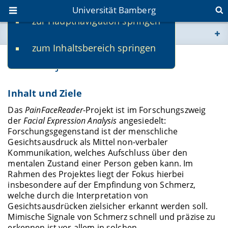
Universität Bamberg
zur Hauptnavigation springen
Sie befinden sich hier:
zum Inhaltsbereich springen
www.uni-bamberg.de
DFG-Projekt PainFaceReader
univis.uni-bamberg.de
Inhalt und Ziele
fis.uni-bamberg.de
Das
PainFaceReader
-Projekt ist im Forschungszweig
der
Facial Expression Analysis
angesiedelt:
Forschungsgegenstand ist der menschliche
Gesichtsausdruck als Mittel non-verbaler
Kommunikation, welches Aufschluss über den
mentalen Zustand einer Person geben kann. Im
Rahmen des Projektes liegt der Fokus hierbei
insbesondere auf der Empfindung von Schmerz,
welche durch die Interpretation von
Gesichtsausdrücken zielsicher erkannt werden soll.
Mimische Signale von Schmerz schnell und präzise zu
erkennen ist vor allem in solchen