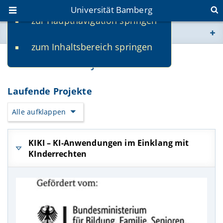
Universität Bamberg
zur Hauptnavigation springen
Sie befinden sich hier:
zum Inhaltsbereich springen
www.uni-bamberg.de
Geförderte Projekte
univis.uni-bamberg.de
Laufende Projekte
fis.uni-bamberg.de
Alle aufklappen
KIKI – KI-Anwendungen im Einklang mit
KInderrechten