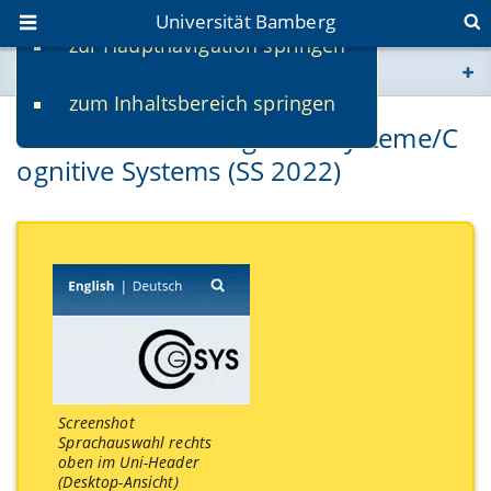
Universität Bamberg
zur Hauptnavigation springen
Sie befinden sich hier:
zum Inhaltsbereich springen
www.uni-bamberg.de
Masterseminar Kognitive Systeme/C
ognitive Systems (SS 2022)
univis.uni-bamberg.de
fis.uni-bamberg.de
Screenshot
Sprachauswahl rechts
oben im Uni-Header
(Desktop-Ansicht)