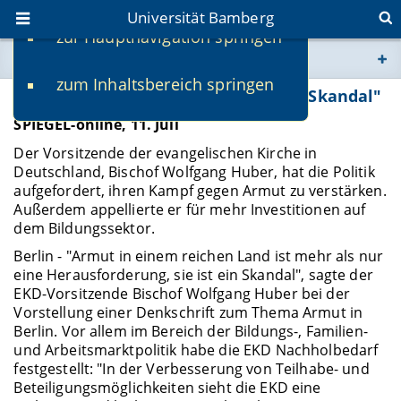
Universität Bamberg
zur Hauptnavigation springen
Sie befinden sich hier:
zum Inhaltsbereich springen
www.uni-bamberg.de
Evangelische Kirche: "Armut ist ein Skandal"
SPIEGEL-online, 11. Juli
univis.uni-bamberg.de
Der Vorsitzende der evangelischen Kirche in
Deutschland, Bischof Wolfgang Huber, hat die Politik
fis.uni-bamberg.de
aufgefordert, ihren Kampf gegen Armut zu verstärken.
Außerdem appellierte er für mehr Investitionen auf
dem Bildungssektor.
Berlin - "Armut in einem reichen Land ist mehr als nur
eine Herausforderung, sie ist ein Skandal", sagte der
EKD-Vorsitzende Bischof Wolfgang Huber bei der
Vorstellung einer Denkschrift zum Thema Armut in
Berlin. Vor allem im Bereich der Bildungs-, Familien-
und Arbeitsmarktpolitik habe die EKD Nachholbedarf
festgestellt: "In der Verbesserung von Teilhabe- und
Beteiligungsmöglichkeiten sieht die EKD eine