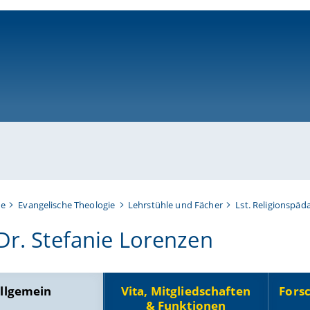
ni-bamberg.de
te
Evangelische Theologie
Lehrstühle und Fächer
Lst. Religionspäd
 Dr. Stefanie Lorenzen
llgemein
Vita, Mitgliedschaften
Fors
& Funktionen