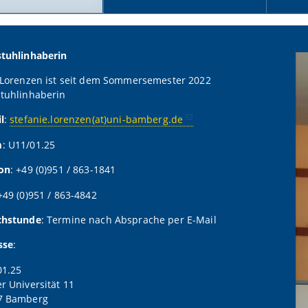
stuhlinhaberin
 Lorenzen ist seit dem Sommersemester 2022
tuhlinhaberin
l
:
stefanie.lorenzen(at)uni-bamberg.de
m
: U11/01.25
fon
: +49 (0)951 / 863-1841
 +49 (0)951 / 863-4842
chstunde
: Termine nach Absprache per E-Mail
sse
:
01.25
r Universität 11
7 Bamberg