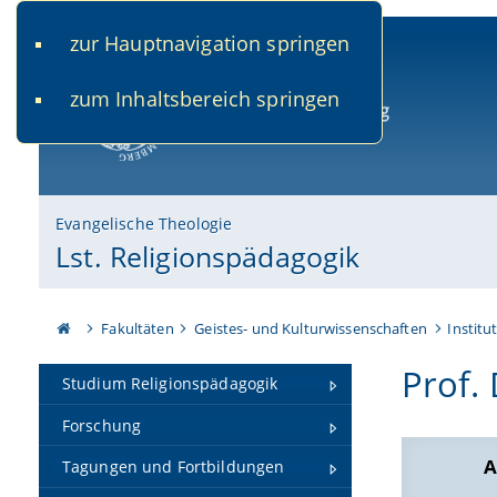
zur Hauptnavigation springen
www.uni-bamberg.de
univis.uni-bamberg.de
fis.u
zum Inhaltsbereich springen
Universität Bamberg
Evangelische Theologie
Lst. Religionspädagogik
Fakultäten
Geistes- und Kulturwissenschaften
Institu
Prof.
Studium Religionspädagogik
Forschung
A
Tagungen und Fortbildungen