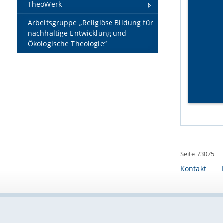
TheoWerk
Arbeitsgruppe „Religiöse Bildung für
nachhaltige Entwicklung und
Ökologische Theologie“
Seite 73075
Kontakt