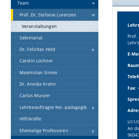
Team
Prof. Dr. Stefanie Lorenzen
Lehr
Veranstaltungen
Prof.
Sekretariat
Lehrs
Dr. Felicitas Held
E-Mai
Carolin Lochner
Rau
Maximilian Simon
Tele
Dr. Annika Krahn
Fax
:
Carlos Munzer
Spre
Lehrbeauftragte Rel.-pädagogik
Adre
Hilfskräfte
U11/
An de
Ehemalige Professoren
9604