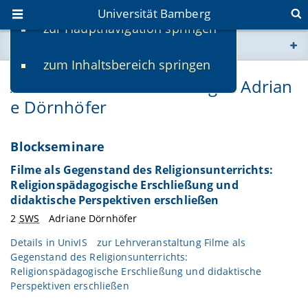
Universität Bamberg
zur Hauptnavigation springen
Sie befinden sich hier:
zum Inhaltsbereich springen
www.uni-bamberg.de
Aktuelle Lehrveranstaltungen Adrian
e Dörnhöfer
univis.uni-bamberg.de
fis.uni-bamberg.de
Blockseminare
Filme als Gegenstand des Religionsunterrichts:
Religionspädagogische Erschließung und
didaktische Perspektiven erschließen
2
SWS
Adriane Dörnhöfer
Details in
UnivIS
zur Lehrveranstaltung Filme als
Gegenstand des Religionsunterrichts:
Religionspädagogische Erschließung und didaktische
Perspektiven erschließen