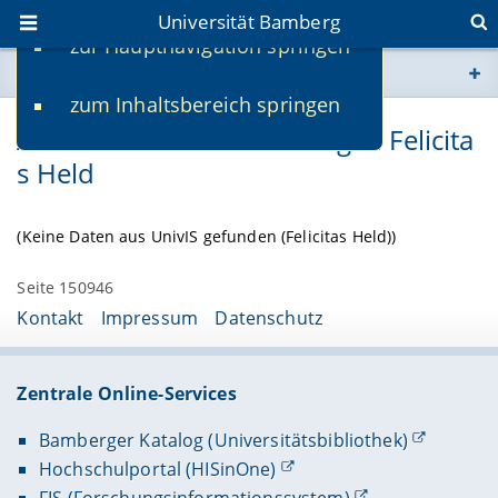
Universität Bamberg
zur Hauptnavigation springen
Sie befinden sich hier:
zum Inhaltsbereich springen
www.uni-bamberg.de
Aktuelle Lehrveranstaltungen Felicita
s Held
univis.uni-bamberg.de
fis.uni-bamberg.de
(Keine Daten aus UnivIS gefunden (Felicitas Held))
Seite 150946
Kontakt
Impressum
Datenschutz
Zentrale Online-Services
Bamberger Katalog (Universitätsbibliothek)
Hochschulportal (HISinOne)