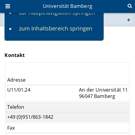
Universität Bamberg
zur Hauptnavigation springen
Sie befinden sich hier:
zum Inhaltsbereich springen
www.uni-bamberg.de
Adriane Dörnhöfer
univis.uni-bamberg.de
Kontakt
fis.uni-bamberg.de
Adresse
U11/01.24
An der Universität 11
96047 Bamberg
Telefon
+49 (0)951/863-1842
Fax