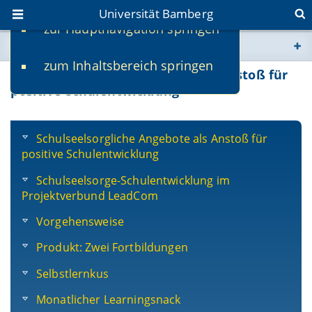
Universität Bamberg
zur Hauptnavigation springen
Sie befinden sich hier:
zum Inhaltsbereich springen
www.uni-bamberg.de
Schulseelsorgliche Angebote als Anstoß für
positive Schulentwicklung
univis.uni-bamberg.de
Schulseelsorgliche Angebote als Anstoß für
fis.uni-bamberg.de
positive Schulentwicklung
Schulseelsorge-Schulentwicklung im
Projektverbund LeadCom
Vorgehensweise
Produkt: Zwei Fortbildungen
Selbstlernkus
Monatlicher Learningsnack