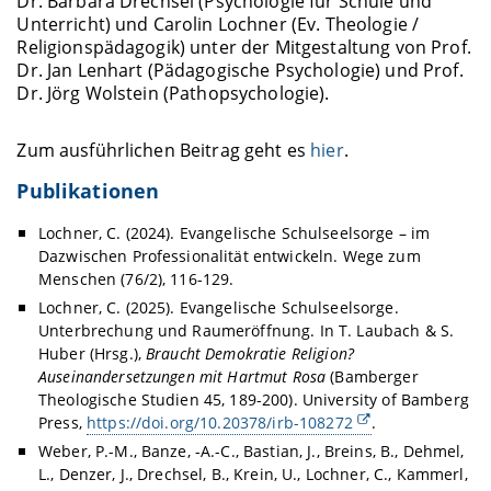
Dr. Barbara Drechsel (Psychologie für Schule und
Unterricht) und Carolin Lochner (Ev. Theologie /
Religionspädagogik) unter der Mitgestaltung von Prof.
Dr. Jan Lenhart (Pädagogische Psychologie) und Prof.
Dr. Jörg Wolstein (Pathopsychologie).
Zum ausführlichen Beitrag geht es
hier
.
Publikationen
Lochner, C. (2024). Evangelische Schulseelsorge – im
Dazwischen Professionalität entwickeln. Wege zum
Menschen (76/2), 116-129.
Lochner, C. (2025). Evangelische Schulseelsorge.
Unterbrechung und Raumeröffnung. In T. Laubach & S.
Huber (Hrsg.),
Braucht Demokratie Religion?
Auseinandersetzungen mit Hartmut Rosa
(Bamberger
Theologische Studien 45, 189-200). University of Bamberg
Press,
https://doi.org/10.20378/irb-108272
.
Weber, P.-M., Banze, -A.-C., Bastian, J., Breins, B., Dehmel,
L., Denzer, J., Drechsel, B., Krein, U., Lochner, C., Kammerl,