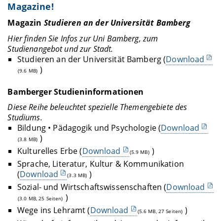
Magazine!
Magazin
Studieren an der Universität Bamberg
Hier finden Sie Infos zur Uni Bamberg, zum
Studienangebot und zur Stadt.
Studieren an der Universität Bamberg (
Download
)
(9.6 MB)
Bamberger Studieninformationen
Diese Reihe beleuchtet spezielle Themengebiete des
Studiums.
Bildung • Pädagogik und Psychologie (
Download
)
(3.8 MB)
Kulturelles Erbe (
Download
)
(5.9 MB)
Sprache, Literatur, Kultur & Kommunikation
(
Download
)
(3.3 MB)
Sozial- und Wirtschaftswissenschaften (
Download
)
(3.0 MB, 25 Seiten)
Wege ins Lehramt (
Download
)
(5.6 MB, 27 Seiten)