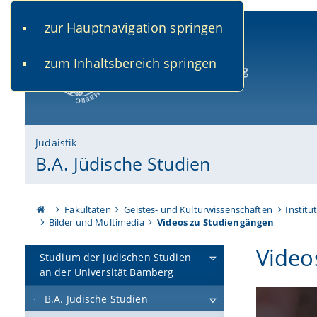
zur Hauptnavigation springen
www.uni-bamberg.de
univis.uni-bamberg.de
fis.u
zum Inhaltsbereich springen
Universität Bamberg
Judaistik
B.A. Jüdische Studien
Fakultäten
Geistes- und Kulturwissenschaften
Institu
Bilder und Multimedia
Videos zu Studiengängen
Video
Studium der Jüdischen Studien
an der Universität Bamberg
B.A. Jüdische Studien