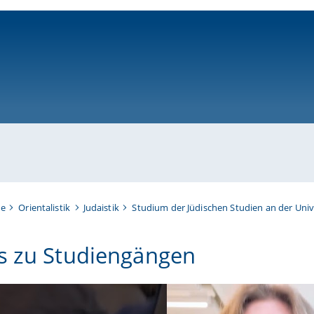
ni-bamberg.de
te
Orientalistik
Judaistik
Studium der Jüdischen Studien an der Uni
s zu Studiengängen