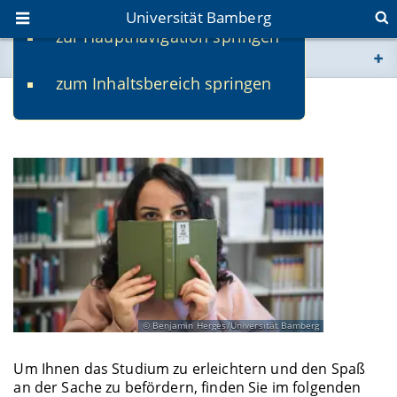
Universität Bamberg
zur Hauptnavigation springen
Sie befinden sich hier:
zum Inhaltsbereich springen
www.uni-bamberg.de
Material für das Studium
univis.uni-bamberg.de
fis.uni-bamberg.de
Benjamin Herges/Universität Bamberg
Um Ihnen das Studium zu erleichtern und den Spaß
an der Sache zu befördern, finden Sie im folgenden