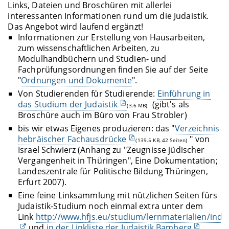
Links, Dateien und Broschüren mit allerlei
interessanten Informationen rund um die Judaistik.
Das Angebot wird laufend ergänzt!
Informationen zur Erstellung von Hausarbeiten,
zum wissenschaftlichen Arbeiten, zu
Modulhandbüchern und Studien- und
Fachprüfungsordnungen finden Sie auf der Seite
"
Ordnungen und Dokumente
".
Von Studierenden für Studierende:
Einführung in
das Studium der Judaistik
(gibt's als
(3.6 MB)
Broschüre auch im Büro von Frau Strobler)
bis wir etwas Eigenes produzieren: das "
Verzeichnis
hebräischer Fachausdrücke
" von
(139.5 KB, 42 Seiten)
Israel Schwierz (Anhang zu "Zeugnisse jüdischer
Vergangenheit in Thüringen", Eine Dokumentation;
Landeszentrale für Politische Bildung Thüringen,
Erfurt 2007).
Eine feine Linksammlung mit nützlichen Seiten fürs
Judaistik-Studium noch einmal extra unter dem
Link
http://www.hfjs.eu/studium/lernmaterialien/inde
und
in der Linkliste der Judaistik Bamberg