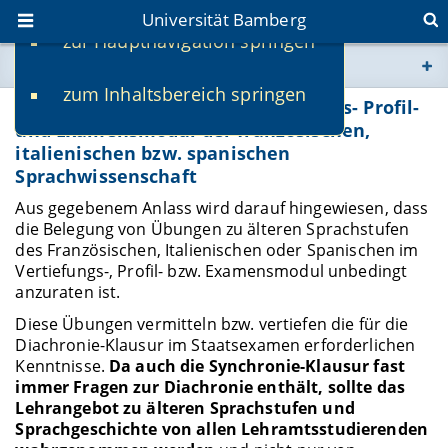
Universität Bamberg
zur Hauptnavigation springen
Sie befinden sich hier:
zum Inhaltsbereich springen
www.uni-bamberg.de
Lehrveranstaltungen im Vertiefungs- Profil-
und Examensmodul der französischen,
italienischen bzw. spanischen
univis.uni-bamberg.de
Sprachwissenschaft
Aus gegebenem Anlass wird darauf hingewiesen, dass
fis.uni-bamberg.de
die Belegung von Übungen zu älteren Sprachstufen
des Französischen, Italienischen oder Spanischen im
Vertiefungs-, Profil- bzw. Examensmodul unbedingt
anzuraten ist.
Diese Übungen vermitteln bzw. vertiefen die für die
Diachronie-Klausur im Staatsexamen erforderlichen
Kenntnisse.
Da auch die Synchronie-Klausur fast
immer Fragen zur Diachronie enthält, sollte das
Lehrangebot zu älteren Sprachstufen und
Sprachgeschichte von allen Lehramtsstudierenden