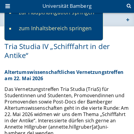
Universität Bamberg
zur Hauptnavigation springen
Sie befinden sich hier:
zum Inhaltsbereich springen
www.uni-bamberg.de
22.05.2026
Tria Studia IV „Schifffahrt in der
univis.uni-bamberg.de
Antike“
fis.uni-bamberg.de
Altertumswissenschaftliches Vernetzungstreffen
am 22. Mai 2026
Das Vernetzungstreffen Tria Studia (TriaS) für
Studentinnen und Studenten, Promovendinnen und
Promovenden sowie Post-Docs der Bamberger
Altertumswissenschaften geht in die vierte Runde: Am
22. Mai 2026 widmen wir uns dem Thema „
Schifffahrt
in der Antike
“. Interessierte dürfen sich gerne an
Annette Hillgruber (annette.hillgruber[at]uni-
bamberg.de) wenden.