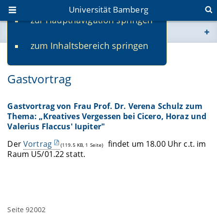
Universität Bamberg
zur Hauptnavigation springen
Sie befinden sich hier:
zum Inhaltsbereich springen
www.uni-bamberg.de
06.05.2026
univis.uni-bamberg.de
Gastvortrag
fis.uni-bamberg.de
Gastvortrag von Frau Prof. Dr. Verena Schulz zum
Thema: „Kreatives Vergessen bei Cicero, Horaz und
Valerius Flaccus' Iupiter"
Der
Vortrag
findet um 18.00 Uhr c.t. im
(119.5 KB, 1 Seite)
Raum U5/01.22 statt.
Seite 92002