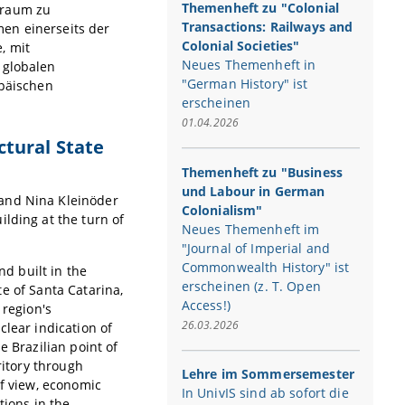
Themenheft zu "Colonial
hraum zu
Transactions: Railways and
en einerseits der
Colonial Societies"
, mit
Neues Themenheft in
 globalen
"German History" ist
opäischen
erscheinen
01.04.2026
ctural State
Themenheft zu "Business
und Labour in German
and Nina Kleinöder
Colonialism"
lding at the turn of
Neues Themenheft im
"Journal of Imperial and
Commonwealth History" ist
nd built in the
erscheinen (z. T. Open
ate of Santa Catarina,
Access!)
 region's
26.03.2026
clear indication of
e Brazilian point of
ritory through
Lehre im Sommersemester
of view, economic
In UnivIS sind ab sofort die
tions in the