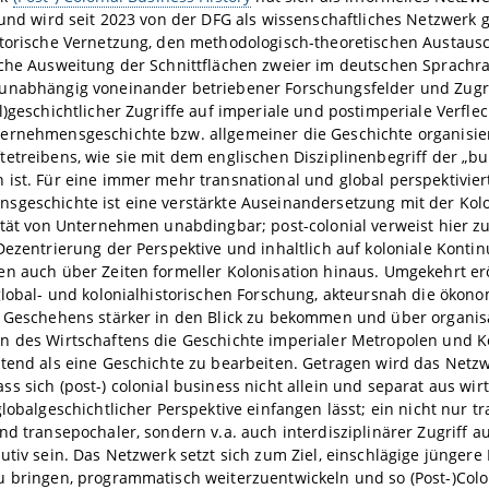
 und wird seit 2023 von der DFG als wissenschaftliches Netzwerk ge
atorische Vernetzung, den methodologisch-theoretischen Austaus
sche Ausweitung der Schnittflächen zweier im deutschen Sprachr
unabhängig voneinander betriebener Forschungsfelder und Zugr
l)geschichtlicher Zugriffe auf imperiale und postimperiale Verfl
ernehmensgeschichte bzw. allgemeiner die Geschichte organisie
etreibens, wie sie mit dem englischen Disziplinenbegriff der „bu
ist. Für eine immer mehr transnational und global perspektivier
geschichte ist eine verstärkte Auseinandersetzung mit der Kolo
ität von Unternehmen unabdingbar; post-colonial verweist hier z
Dezentrierung der Perspektive und inhaltlich auf koloniale Konti
n auch über Zeiten formeller Kolonisation hinaus. Umgekehrt er
global- und kolonialhistorischen Forschung, akteursnah die öko
n Geschehens stärker in den Blick zu bekommen und über organis
n des Wirtschaftens die Geschichte imperialer Metropolen und 
tend als eine Geschichte zu bearbeiten. Getragen wird das Netz
s sich (post-) colonial business nicht allein und separat aus wirts
globalgeschichtlicher Perspektive einfangen lässt; ein nicht nur tr
nd transepochaler, sondern v.a. auch interdisziplinärer Zugriff 
utiv sein. Das Netzwerk setzt sich zum Ziel, einschlägige jüngere 
 bringen, programmatisch weiterzuentwickeln und so (Post-)Colo