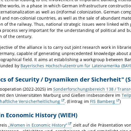
 the works, in a phase in which German infrastructure constructi
nternationalization as well as (in)formal colonization. German com
l and non-colonial countries, as well as the sale of abundant mate
n of the railway. Thus, national strategic issues were linked with
 a process very important for the understanding of political and b
n of the century.
ctive of the alliance is to carry out joint research work in librar
ermany, capable of generating unprecedented knowledge about a 
riographical field. It aims at establishing a workgroup between B
 funded by
Bayerisches Hochschulzentrum für Lateinamerika (BAY
s of Security / Dynamiken der Sicherheit" (S
ooperation (2022-2025) im
Sonderforschungsbereich 138 / Transr
it den Universitäten Marburg und Gießen insbesondere im
Teil
aftliche Versicherheitlichung
. (Eintrag im
FIS Bamberg
)
n Economic History (WIEH)
reis
„Women in Economic History“
zielt auf die Präsentation vo