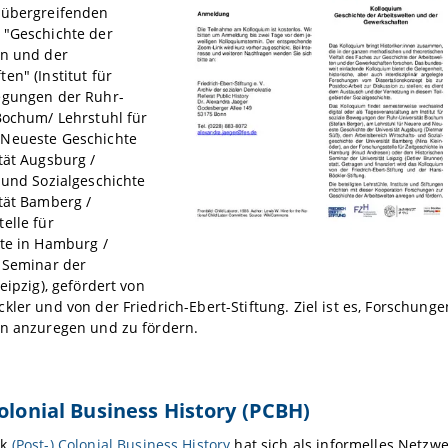
tübergreifenden
 "Geschichte der
en und der
en" (Institut für
egungen der Ruhr-
Bochum/ Lehrstuhl für
Neueste Geschichte
tät Augsburg /
 und Sozialgeschichte
tät Bamberg /
elle für
te in Hamburg /
s Seminar der
eipzig), gefördert von
kler und von der Friedrich-Ebert-Stiftung. Ziel ist es, Forschung
en anzuregen und zu fördern.
Colonial Business History (PCBH)
rk
(Post-) Colonial Business History
hat sich als informelles Netzwe