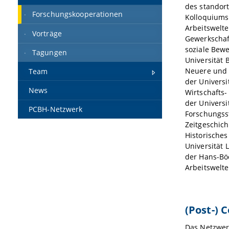
des standor
Forschungskooperationen
Kolloquiums
Arbeitswelt
Vorträge
Gewerkschaft
soziale Bew
Tagungen
Universität 
Neuere und 
Team
der Universi
News
Wirtschafts-
der Universi
PCBH-Netzwerk
Forschungsst
Zeitgeschich
Historische
Universität L
der Hans-Böc
Arbeitswelt
(Post-) 
Das Netzwe