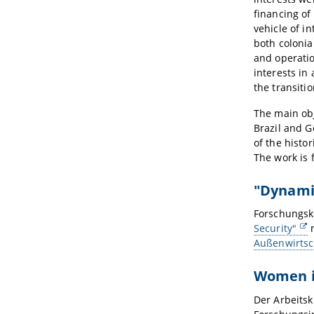
financing of
vehicle of i
both colonia
and operatio
interests in
the transitio
The main obje
Brazil and G
of the histo
The work is
"Dynamic
Forschungsk
Security"
m
Außenwirtsch
Women i
Der Arbeitsk