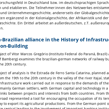
 Forschungsfeld in Deutschland bzw. im deutschsprachigen Sprac
en und etablieren. Die Teilnehmer:innen des Netzwerkes entstamm
- und Unternehmensgeschichte, andererseits der Globalgeschichte
n ergänzend in der Kolonialgeschichte, der Afrikanistik und der
eschichte. Ein Drittel arbeitet an außerdeutschen, z.T. außereur
en.
-Brazilian alliance in the History of Infrastru
on-Building
ject of Vitor Marcos Gregório (
Instituto Federal do Paraná, Brazil)
of Bamberg) examines the brazilian-german networks of railway bui
the 20th century.
object of analysis is the Estrada de Ferro Santa Catarina, planned a
om the 19th to the 20th century in the valley of the river Itajaí, st
 infrastructure work carried out in response to the demands of the
 mainly German settlers, with German capital and technology in a 
 links between projects and interests from both countries. From th
ilroad represented a tool for encouraging the occupation of its ter
ay to export its agricultural productions. From the German point 
re central leading to the involvement of important banking institu