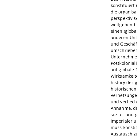
konstituiert
die organis
perspektivi
weitgehend 
einen (globa
anderen Unt
und Geschäft
umschrieben 
Unternehmens
Postkolonial
auf globale 
Wirksamkeite
history der 
historische
Vernetzunge
und verflech
Annahme, das
sozial- und 
imperialer u
muss konstit
Austausch zu