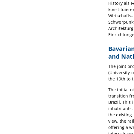
History als
konstituier
Wirtschafts
Schwerpunkte
Architekturg
Einrichtung
Bavarian
and Nati
The joint pro
(University 
the 19th to 
The initial 
transition fr
Brazil. This
inhabitants,
the existing
view, the ra
offering a w
interests we