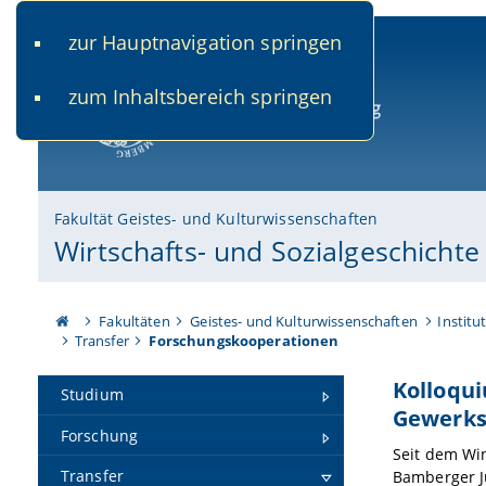
zur Hauptnavigation springen
www.uni-bamberg.de
univis.uni-bamberg.de
fis.u
zum Inhaltsbereich springen
Universität Bamberg
Fakultät Geistes- und Kulturwissenschaften
Wirtschafts- und Sozialgeschicht
Fakultäten
Geistes- und Kulturwissenschaften
Institu
Transfer
Forschungskooperationen
Kolloqui
Studium
Gewerks
Forschung
Seit dem Win
Transfer
Bamberger J