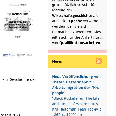
grundsätzlich sowohl für
Module der
Wirtschaftsgeschichte
als
auch der
Epoche
verwendet
werden, der sie sich
thematisch zuwenden. Dies
gilt auch für die Anfertigung
von
Qualifikationsarbeiten
.
News
Neue Veröffentlichung von
en zur Geschichte der
Tristan Oestermann zu
Arbeitsmigration der "Kru
people"
"Black Rockefeller: The Life
and Times of Woermann’s
Kru Headman Teah Tobey, c.
1860–c. 1940" im
rk seit 2021