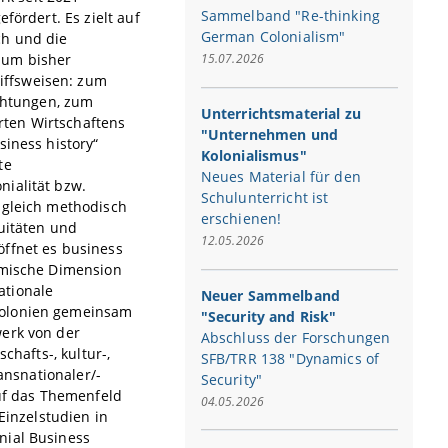
Sammelband "Re-thinking
fördert. Es zielt auf
German Colonialism"
ch und die
aum bisher
15.07.2026
iffsweisen: zum
echtungen, zum
Unterrichtsmaterial zu
rten Wirtschaftens
"Unternehmen und
siness history“
Kolonialismus"
te
Neues Material für den
nialität bzw.
Schulunterricht ist
ugleich methodisch
erschienen!
nuitäten und
12.05.2026
öffnet es business
nomische Dimension
ationale
Neuer Sammelband
Kolonien gemeinsam
"Security and Risk"
werk von der
Abschluss der Forschungen
chafts-, kultur-,
SFB/TRR 138 "Dynamics of
ansnationaler/-
Security"
auf das Themenfeld
04.05.2026
Einzelstudien in
nial Business