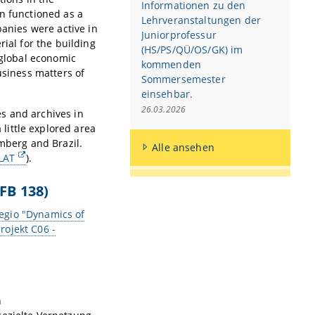
Informationen zu den
on functioned as a
Lehrveranstaltungen der
panies were active in
Juniorprofessur
rial for the building
(HS/PS/QÜ/OS/GK) im
 global economic
kommenden
usiness matters of
Sommersemester
einsehbar.
26.03.2026
ies and archives in
little explored area
amberg and Brazil.
Alle ansehen
LAT
).
FB 138)
egio "Dynamics of
projekt C06 -
n