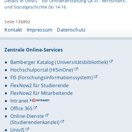
Details in
UnivIS
zur Lehrveranstaltung GK III - Wirtschafts-
und Sozialgeschichte Do 14-16
Seite 136892
Kontakt
Impressum
Datenschutz
Zentrale Online-Services
Bamberger Katalog (Universitätsbibliothek)
Hochschulportal (HISinOne)
FIS (Forschungsinformationssystem)
FlexNow2 für Studierende
FlexNow2 für Mitarbeitende
Intranet
Office 365
Online-Dienste
(Studierendenkanzlei)
UnivIS