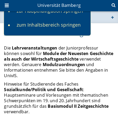
Universität Bamberg
zur Hauptnavigation springen
Sie befinden sich hier:
zum Inhaltsbereich springen
www.uni-bamberg.de
Aktuelle Lehrveranstaltungen
univis.uni-bamberg.de
Die
Lehrveranstaltungen
der Juniorprofessur
können sowohl für
Module der Neuesten Geschichte
fis.uni-bamberg.de
als auch der Wirtschaftsgeschichte
verwendet
werden. Genauere
Modulzuordnungen
und
Informationen entnehmen Sie bitte den Angaben in
UnivIS.
Hinweise für Studierende des Faches
Sozialkunde/Politik und Gesellschaft
:
Hauptseminare und Vorlesungen mit thematischen
Schwerpunkten im 19. und 20. Jahrhundert sind
grundsätzlich für das
Basismodul II Zeitgeschichte
verwendbar.