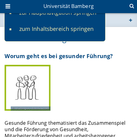
Universität Bamberg
zur Hauptnavigation springen
Sie befinden sich hier:
zum Inhaltsbereich springen
www.uni-bamberg.de
Gesunde Führung
univis.uni-bamberg.de
Worum geht es bei gesunder Führung?
fis.uni-bamberg.de
trüffelpix - fotolia.com
Gesunde Führung thematisiert das Zusammenspiel
und die Förderung von Gesundheit,
Mitarbeiterzufriedenheit und arbeitsbezogener