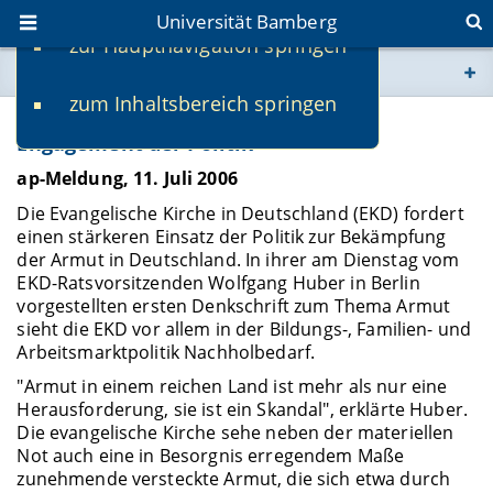
Universität Bamberg
zur Hauptnavigation springen
Sie befinden sich hier:
zum Inhaltsbereich springen
www.uni-bamberg.de
Armutsdenkschrift der EKD fordert
Engagement der Politik
univis.uni-bamberg.de
ap-Meldung, 11. Juli 2006
Die Evangelische Kirche in Deutschland (EKD) fordert
fis.uni-bamberg.de
einen stärkeren Einsatz der Politik zur Bekämpfung
der Armut in Deutschland. In ihrer am Dienstag vom
EKD-Ratsvorsitzenden Wolfgang Huber in Berlin
vorgestellten ersten Denkschrift zum Thema Armut
sieht die EKD vor allem in der Bildungs-, Familien- und
Arbeitsmarktpolitik Nachholbedarf.
"Armut in einem reichen Land ist mehr als nur eine
Herausforderung, sie ist ein Skandal", erklärte Huber.
Die evangelische Kirche sehe neben der materiellen
Not auch eine in Besorgnis erregendem Maße
zunehmende versteckte Armut, die sich etwa durch