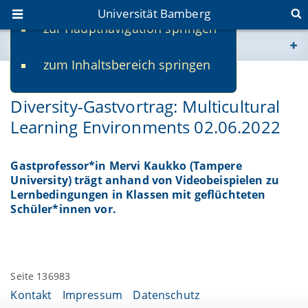
Universität Bamberg
zur Hauptnavigation springen
Sie befinden sich hier:
zum Inhaltsbereich springen
www.uni-bamberg.de
23.05.2022
Diversity-Gastvortrag: Multicultural
univis.uni-bamberg.de
Learning Environments 02.06.2022
fis.uni-bamberg.de
Gastprofessor*in Mervi Kaukko (Tampere
University) trägt anhand von Videobeispielen zu
Lernbedingungen in Klassen mit geflüchteten
Schüler*innen vor.
Seite 136983
Kontakt
Impressum
Datenschutz