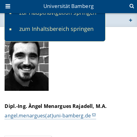
Universität Bamberg
zur Hauptnavigation springen
Sie befinden sich hier:
zum Inhaltsbereich springen
www.uni-bamberg.de
univis.uni-bamberg.de
fis.uni-bamberg.de
Dipl.-Ing. Àngel Menargues Rajadell, M.A.
angel.menargues(at)uni-bamberg.de