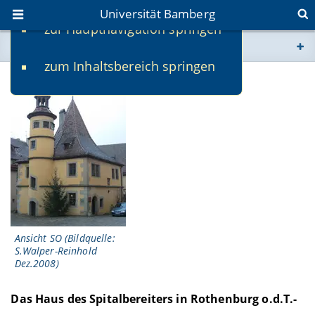
Universität Bamberg
zur Hauptnavigation springen
Sie befinden sich hier:
zum Inhaltsbereich springen
www.uni-bamberg.de
univis.uni-bamberg.de
fis.uni-bamberg.de
Ansicht SO (Bildquelle:
S.Walper-Reinhold
Dez.2008)
Das Haus des Spitalbereiters in Rothenburg o.d.T.-