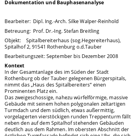
Dokumentation und Bauphasenanalyse
Bearbeiter: Dipl. Ing.-Arch. Silke Walper-Reinhold
Betreuung: Prof. Dr.-Ing. Stefan Breitling
Objekt: Spitalbereiterhaus (sog.Hegereiterhaus),
Spitalhof 2, 91541 Rothenburg o.d.Tauber
Bearbeitungszeit: September bis Dezember 2008
Kontext
In der Gesamtanlage des im Süden der Stadt
Rothenburg ob der Tauber gelegenen Bürgerspitals,
nimmt das „Haus des Spitalbereiters“ einen
Prominenten Platz ein.
Das zweigeschossige, nahezu würfelförmige, massive
Gebäude mit seinem hohen polygonalen zeltartigen
Turmdach und dem südlich, etwas außermittig,
vorgelagerten vierstöckigen runden Treppenturm fällt
neben den auf dem Spitalhof stehenden Gebäuden
deutlich aus dem Rahmen. Im obersten Abschnitt der
östlichen Turmfassade befindet sich eine Uhr, die sich