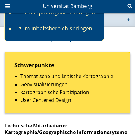
Universität Bamberg
zur Hauptnavigation springen
Sie befinden sich hier:
zum Inhaltsbereich springen
www.uni-bamberg.de
Vanessa Lutz (M.Sc.)
univis.uni-bamberg.de
fis.uni-bamberg.de
Schwerpunkte
Thematische und kritische Kartographie
Geovisualisierungen
kartographische Partizipation
User Centered Design
Technische Mitarbeiterin:
Kartographie/Geographische Informationssyteme