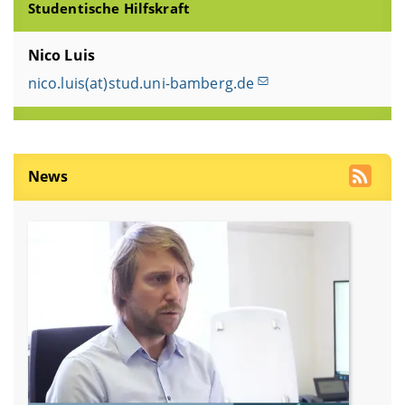
Studentische Hilfskraft
Nico Luis
nico.luis(at)stud.uni-bamberg.de
News