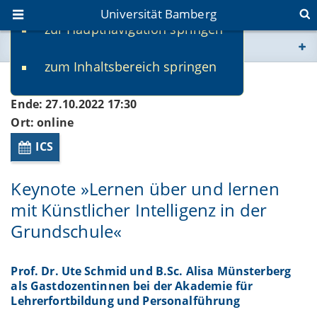
Universität Bamberg
zur Hauptnavigation springen
Sie befinden sich hier:
zum Inhaltsbereich springen
www.uni-bamberg.de
Beginn: 27.10.2022 16:00
Ende: 27.10.2022 17:30
univis.uni-bamberg.de
Ort: online
ICS
fis.uni-bamberg.de
Keynote »Lernen über und lernen
mit Künstlicher Intelligenz in der
Grundschule«
Prof. Dr. Ute Schmid und B.Sc. Alisa Münsterberg
als Gastdozentinnen bei der Akademie für
Lehrerfortbildung und Personalführung