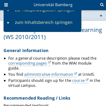
Universität Bamberg
zur Hauptnavigation springen
Sie befinden sich hier:
zum Inhaltsbereich springen
www.uni-bamberg.de
Lernende Systeme/Machine Learning
(WS 2010/2011)
univis.uni-bamberg.de
fis.uni-bamberg.de
General Information
For a general course description please read the
corresponding pages
from the WIAI module
guide.
You find
administrative information
at UnivIS.
Participants should sign up for the
course
in the
virtual campus.
Recommended Reading / Links
Recommended textbook: