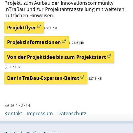
Projekt, zum Aufbau der Innovationscommunity
InTraBau und zur Projektantragstellung mit weiteren
nützlichen Hinweisen.
Projektflyer
(70.7 KB)
Projektinformationen
(171.9 KB)
Von der Projektidee bis zum Projektstart
(267.7 KB)
Der InTraBau-Experten-Beirat
(227.9 KB)
Seite 172714
Kontakt
Impressum
Datenschutz