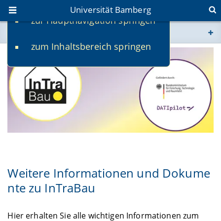
Universität Bamberg
zur Hauptnavigation springen
Sie befinden sich hier:
zum Inhaltsbereich springen
www.uni-bamberg.de
univis.uni-bamberg.de
fis.uni-bamberg.de
Weitere Informationen und Dokume
nte zu InTraBau
Hier erhalten Sie alle wichtigen Informationen zum