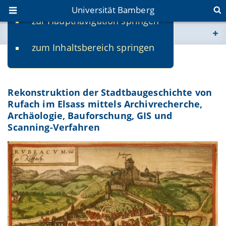
Universität Bamberg
zur Hauptnavigation springen
Sie befinden sich hier:
zum Inhaltsbereich springen
www.uni-bamberg.de
Rubiacum
univis.uni-bamberg.de
Rekonstruktion der Stadtbaugeschichte von
Rufach im Elsass mittels Archivrecherche,
fis.uni-bamberg.de
Archäologie, Bauforschung, GIS und
Scanning-Verfahren