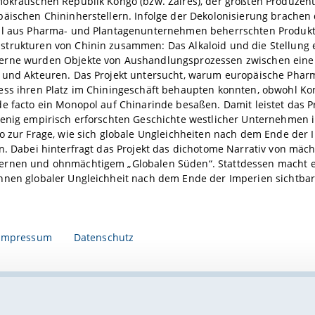
okratischen Republik Kongo (bzw. Zaires), der größten Produzent
äischen Chininherstellern. Infolge der Dekolonisierung brachen d
ll aus Pharma- und Plantagenunternehmen beherrschten Produktio
trukturen von Chinin zusammen: Das Alkaloid und die Stellung 
rne wurden Objekte von Aushandlungsprozessen zwischen einer
 und Akteuren. Das Projekt untersucht, warum europäische Pha
ess ihren Platz im Chiningeschäft behaupten konnten, obwohl Ko
e facto ein Monopol auf Chinarinde besaßen. Damit leistet das Pr
enig empirisch erforschten Geschichte westlicher Unternehmen i
o zur Frage, wie sich globale Ungleichheiten nach dem Ende der 
n. Dabei hinterfragt das Projekt das dichotome Narrativ von mäc
rnen und ohnmächtigem „Globalen Süden“. Stattdessen macht es
nnen globaler Ungleichheit nach dem Ende der Imperien sichtbar
Impressum
Datenschutz