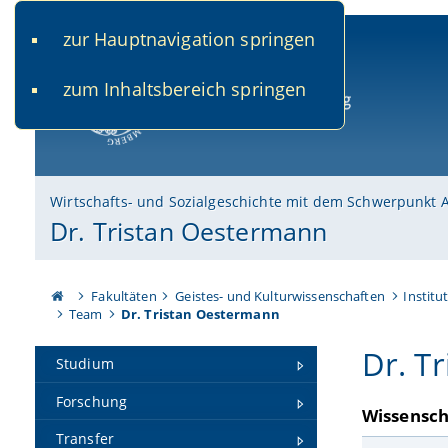
zur Hauptnavigation springen
www.uni-bamberg.de
univis.uni-bamberg.de
fis.u
zum Inhaltsbereich springen
Universität Bamberg
Wirtschafts- und Sozialgeschichte mit dem Schwerpunkt 
Dr. Tristan Oestermann
Fakultäten
Geistes- und Kulturwissenschaften
Institu
Team
Dr. Tristan Oestermann
Dr. T
Studium
Forschung
Wissensch
Transfer