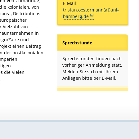
en von Chinarinde,
E-Mail:
ie kolonialen, von
tristan.oestermann(at)uni-
ns-, Distributions-
bamberg.de
europäischer
 Vielzahl von
rmaunternehmen in
ngo/Zaire und
Sprechstunde
ojekt einen Beitrag
n der postkolonialen
Sprechstunden finden nach
Imperien
vorheriger Anmeldung statt.
htigen
Melden Sie sich mit Ihrem
 die vielen
Anliegen bitte per E-Mail.
.