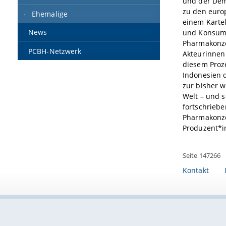
und der Dem
zu den europ
Ehemalige
einem Karte
News
und Konsums
Pharmakonze
PCBH-Netzwerk
Akteurinnen
diesem Proz
Indonesien d
zur bisher w
Welt – und s
fortschriebe
Pharmakonze
Produzent*i
Seite 147266
Kontakt