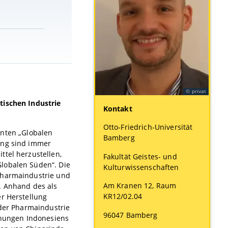
privat
tischen Industrie
Kontakt
Otto-Friedrich-Universität
nten „Globalen
Bamberg
ung sind immer
ttel herzustellen,
Fakultät Geistes- und
Globalen Süden“. Die
Kulturwissenschaften
 Pharmaindustrie und
Am Kranen 12, Raum
. Anhand des als
KR12/02.04
er Herstellung
 der Pharmaindustrie
96047 Bamberg
iehungen Indonesiens