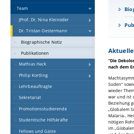
Team
Bio
JProf. Dr. Nina Kleinöder
Pub
Dr. Tristan Oestermann
Biographische Notiz
Aktuelle
Publikationen
“Die Dekolo
Mathias Hack
nach dem En
Philip Kortling
Machtasymme
Süden“ sowi
Lehrbeauftragte
wieder Thema
war und ist
Sekretariat
Beziehung g
Promotionsstudierende
„Globalem Sü
Malaria-, He
Studentische Hilfskräfte
nötigen Rohs
im „Globalen
Fellows und Gäste