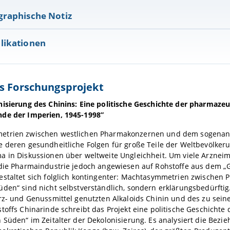
graphische Notiz
likationen
s Forschungsprojekt
nisierung des Chinins: Eine politische Geschichte der pharmazeu
de der Imperien, 1945-1998”
trien zwischen westlichen Pharmakonzernen und dem sogenan
e deren gesundheitliche Folgen für große Teile der Weltbevölker
 in Diskussionen über weltweite Ungleichheit. Um viele Arzneimi
 die Pharmaindustrie jedoch angewiesen auf Rohstoffe aus dem „
estaltet sich folglich kontingenter: Machtasymmetrien zwischen
den“ sind nicht selbstverständlich, sondern erklärungsbedürftig
rz- und Genussmittel genutzten Alkaloids Chinin und des zu sein
toffs Chinarinde schreibt das Projekt eine politische Geschichte
 Süden“ im Zeitalter der Dekolonisierung. Es analysiert die Bez