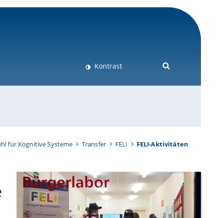
Kontrast
hl für Kognitive Systeme
Transfer
FELI
FELI-Aktivitäten
e