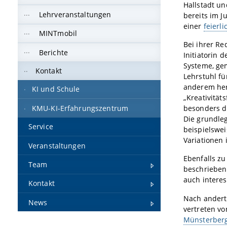
Hallstadt un
Lehrveranstaltungen
bereits im Ju
einer
feierl
MINTmobil
Bei ihrer Re
Berichte
Initiatorin 
Systeme, ge
Kontakt
Lehrstuhl fü
anderem her
KI und Schule
„Kreativität
KMU-KI-Erfahrungszentrum
besonders d
Die grundleg
Service
beispielswei
Variationen 
Veranstaltungen
Ebenfalls z
Team
beschrieben 
auch intere
Kontakt
Nach andert
News
vertreten v
Münsterber