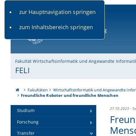
zur Hauptnavigation springen
www.uni-bamberg.de
univis.uni-bamberg.de
fis.u
zum Inhaltsbereich springen
Universität Bamberg
Fakultät Wirtschaftsinformatik und Angewandte Informati
FELI
Fakultäten
Wirtschaftsinformatik und Angewandte Info
Freundliche Roboter und freundliche Menschen
27.10.2023
-
So
Studium
Freun
Forschung
Mens
Transfer