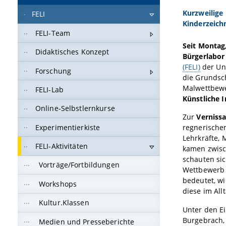
Kurzweilige
FELI
Kinderzeich
FELI-Team
Seit Montag
Didaktisches Konzept
Bürgerlabor
(FELI)
der Uni
Forschung
die Grundsc
Malwettbew
FELI-Lab
Künstliche I
Online-Selbstlernkurse
Zur
Verniss
Experimentierkiste
regnerischem
Lehrkräfte, 
FELI-Aktivitäten
kamen zwisc
schauten sic
Vorträge/Fortbildungen
Wettbewerb h
bedeutet, wi
Workshops
diese im All
Kultur.Klassen
Unter den E
Burgebrach,
Medien und Presseberichte