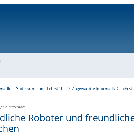
ni-bamberg.de
k
rmatik
Professuren und Lehrstühle
Angewandte Informatik
Lehrstu
phia Mittelbach
dliche Roboter und freundlich
chen