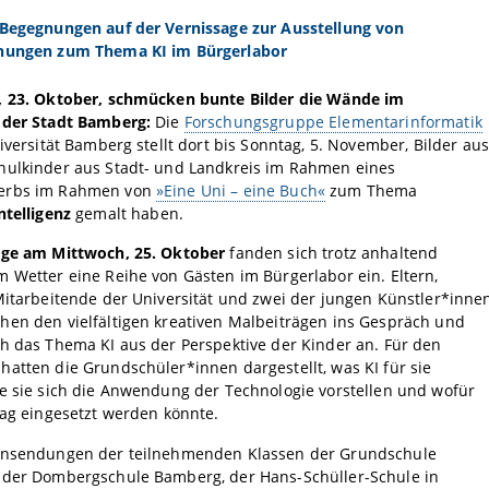
 Begegnungen auf der Vernissage zur Ausstellung von
nungen zum Thema KI im Bürgerlabor
, 23. Oktober, schmücken bunte Bilder die Wände im
 der Stadt Bamberg:
Die
Forschungsgruppe Elementarinformatik
versität Bamberg stellt dort bis Sonntag, 5. November, Bilder aus
hulkinder aus Stadt- und Landkreis im Rahmen eines
erbs im Rahmen von
»Eine Uni – eine Buch«
zum Thema
ntelligenz
gemalt haben.
age am Mittwoch, 25. Oktober
fanden sich trotz anhaltend
 Wetter eine Reihe von Gästen im Bürgerlabor ein. Eltern,
Mitarbeitende der Universität und zwei der jungen Künstler*inne
hen den vielfältigen kreativen Malbeiträgen ins Gespräch und
h das Thema KI aus der Perspektive der Kinder an. Für den
atten die Grundschüler*innen dargestellt, was KI für sie
e sie sich die Anwendung der Technologie vorstellen und wofür
tag eingesetzt werden könnte.
insendungen der teilnehmenden Klassen der Grundschule
 der Dombergschule Bamberg, der Hans-Schüller-Schule in