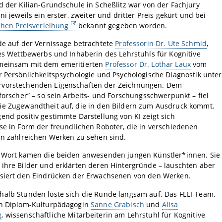
d der Kilian-Grundschule in Scheßlitz war von der Fachjury
ni jeweils ein erster, zweiter und dritter Preis gekürt und bei
ichen Preisverleihung
bekannt gegeben worden.
de auf der Vernissage betrachtete
Professorin Dr. Ute Schmid
,
des Wettbewerbs und Inhaberin des Lehrstuhls für Kognitive
meinsam mit dem emeritierten
Professor Dr. Lothar Laux
vom
r Persönlichkeitspsychologie und Psychologische Diagnostik unter
vorstechenden Eigenschaften der Zeichnungen. Dem
sforscher“ – so sein Arbeits- und Forschungsschwerpunkt – fiel
ie Zugewandtheit auf, die in den Bildern zum Ausdruck kommt.
end positiv gestimmte Darstellung von KI zeigt sich
se in Form der freundlichen Roboter, die in verschiedenen
in zahlreichen Werken zu sehen sind.
u Wort kamen die beiden anwesenden jungen Künstler*innen. Sie
ihre Bilder und erklärten deren Hintergründe – lauschten aber
ssiert den Eindrücken der Erwachsenen von den Werken.
halb Stunden löste sich die Runde langsam auf. Das FELI-Team,
on Diplom-Kulturpädagogin
Sanne Grabisch
und
Alisa
g
, wissenschaftliche Mitarbeiterin am Lehrstuhl für Kognitive