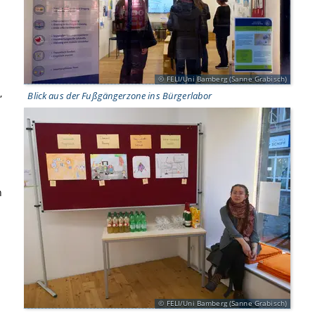
FELI/Uni Bamberg (Sanne Grabisch)
,
Blick aus der Fußgängerzone ins Bürgerlabor
n
FELI/Uni Bamberg (Sanne Grabisch)