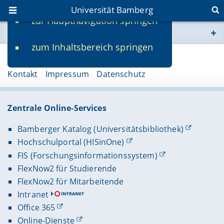
Universität Bamberg
zur Hauptnavigation springen
Sie befinden sich hier:
zum Inhaltsbereich springen
www.uni-bamberg.de
Seite 75690
Kontakt
Impressum
Datenschutz
univis.uni-bamberg.de
fis.uni-bamberg.de
Zentrale Online-Services
Bamberger Katalog (Universitätsbibliothek)
Hochschulportal (HISinOne)
FIS (Forschungsinformationssystem)
FlexNow2 für Studierende
FlexNow2 für Mitarbeitende
Intranet
Office 365
Online-Dienste