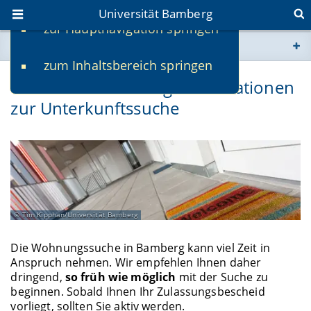
Universität Bamberg
zur Hauptnavigation springen
Sie befinden sich hier:
zum Inhaltsbereich springen
www.uni-bamberg.de
Wohnen in Bamberg: Informationen
zur Unterkunftssuche
univis.uni-bamberg.de
fis.uni-bamberg.de
Tim Kipphan/Universität Bamberg
Die Wohnungssuche in Bamberg kann viel Zeit in
Anspruch nehmen. Wir empfehlen Ihnen daher
dringend,
so früh wie möglich
mit der Suche zu
beginnen. Sobald Ihnen Ihr Zulassungsbescheid
vorliegt, sollten Sie aktiv werden.