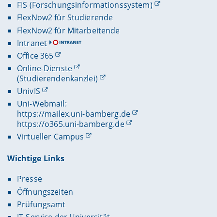
FIS (Forschungsinformationssystem)
FlexNow2 für Studierende
FlexNow2 für Mitarbeitende
Intranet
Office 365
Online-Dienste
(Studierendenkanzlei)
UnivIS
Uni-Webmail:
https://mailex.uni-bamberg.de
https://o365.uni-bamberg.de
Virtueller Campus
Wichtige Links
Presse
Öffnungszeiten
Prüfungsamt
IT-Service der Universität