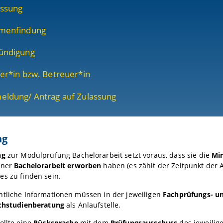
assung
menfindung
ündigung
er*in bzw. Betreuer*in
eldung/ Antrag auf Zulassung
ng
ng
zur Modulprüfung Bachelorarbeit setzt voraus, dass sie die
Min
iner
Bachelorarbeit erworben
haben (es zählt der Zeitpunkt der
s zu finden sein.
htliche Informationen müssen in der jeweiligen
Fachprüfungs- u
chstudienberatung
als Anlaufstelle.
ollte eine
Rücksprache
mit dem
Prüfungsausschuss
des jeweilig