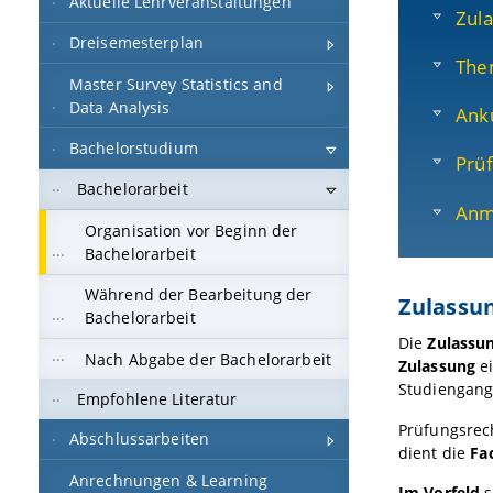
Aktuelle Lehrveranstaltungen
Zul
Dreisemesterplan
The
Master Survey Statistics and
Data Analysis
Ank
Bachelorstudium
Prüf
Bachelorarbeit
Anm
Organisation vor Beginn der
Bachelorarbeit
Während der Bearbeitung der
Zulassu
Bachelorarbeit
Die
Zulassu
Nach Abgabe der Bachelorarbeit
Zulassung
e
Studiengange
Empfohlene Literatur
Prüfungsrec
Abschlussarbeiten
dient die
Fa
Anrechnungen & Learning
Im Vorfeld
s