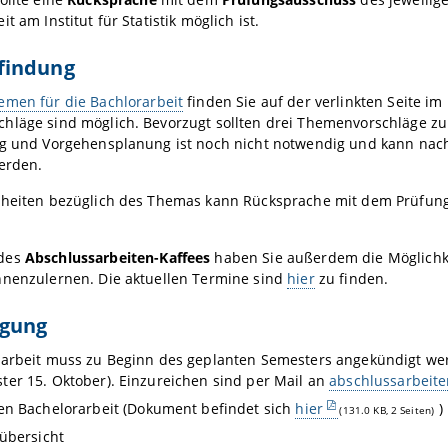
t am Institut für Statistik möglich ist.
findung
emen für die Bachlorarbeit
finden Sie auf der verlinkten Seite i
hläge sind möglich. Bevorzugt sollten drei Themenvorschläge z
ng und Vorgehensplanung ist noch nicht notwendig und kann nac
erden.
rheiten bezüglich des Themas kann Rücksprache mit dem Prüfung
des
Abschlussarbeiten-Kaffees
haben Sie außerdem die Möglichke
nnenzulernen. Die aktuellen Termine sind
hier
zu finden.
gung
rarbeit muss zu Beginn des geplanten Semesters angekündigt we
er 15. Oktober). Einzureichen sind per Mail an
abschlussarbeite
n Bachelorarbeit (Dokument befindet sich
hier
)
(131.0 KB, 2 Seiten)
übersicht