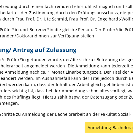
etreuung durch einen fachfremden Lehrstuhl ist möglich und soll
 bedarf es der Zustimmung durch den Prüfungsausschuss, die pe
durch Frau Prof. Dr. Ute Schmid, Frau Prof. Dr. Engelhardt-Wölf
Prüfer*in und Betreuer*in die gleiche Person. Der Prüfer/die Prü
oranden/Doktorandinnen zur Verfügung stellen.
ng/ Antrag auf Zulassung
/e Prüfer*in gefunden wurde, der/die sich zur Betreuung des ge
helorarbeit angemeldet werden. Die Anmeldung kann jederzeit erf
ine Anmeldung nach ca. 1 Monat Einarbeitungszeit. Der Titel der 
geändert werden. Im Ausnahmefall kann der Titel jedoch durch B
iert werden kann, dass der Inhalt der Arbeit gleich geblieben 
ders wichtig ist, dass bei der Anmeldung schon alles vorliegt, 
 des Prüflings liegt. Hierzu zählt bspw. der Datenzugang oder 
enmengen.
Schritte zu Anmeldung der Bachelorarbeit an der Fakultät Sozial-
Anmeldung Bachelora