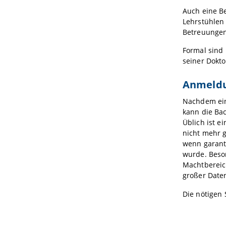
Auch eine B
Lehrstühlen
Betreuungen 
Formal sind 
seiner Dokt
Anmeldu
Nachdem ein
kann die Bac
Üblich ist e
nicht mehr 
wenn garant
wurde. Beson
Machtbereich
großer Dat
Die nötigen 