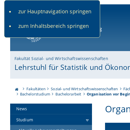
zur Hauptnavigation springen
www.uni-bamberg.de
univis.uni-bamberg.de
fis.u
zum Inhaltsbereich springen
Universität Bamberg
Fakultät Sozial- und Wirtschaftswissenschaften
Lehrstuhl für Statistik und Ökono
Fakultäten
Sozial- und Wirtschaftswissenschaften
Fäc
Bachelorstudium
Bachelorarbeit
Organisation vor Begi
Organ
News
Studium