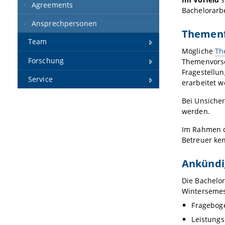
Agreements
Bachelorarbei
Ansprechpersonen
Themen
Team
Mögliche
Th
Forschung
Themenvorsc
Fragestellu
Service
erarbeitet w
Bei Unsiche
werden.
Im Rahmen 
Betreuer ke
Ankündi
Die Bachelo
Wintersemest
Frageboge
Leistungs